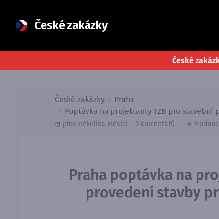
České zakázky
České zakáz
České zakázky
Praha
Poptávka na projektanty TZB pro stavební p
před několika měsíci
9 komentářů
★
Hodnoc
Praha poptávka na proj
provedení stavby pr