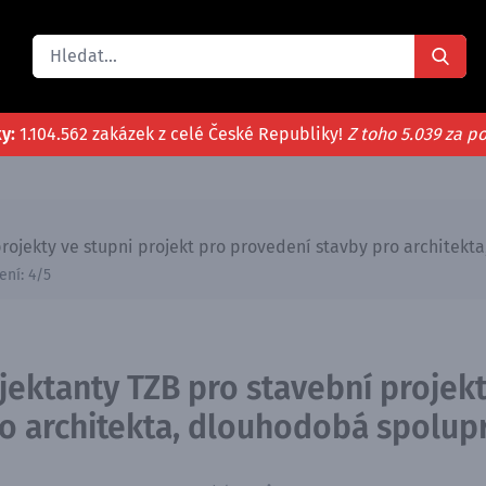
ky:
1.104.562 zakázek z celé České Republiky!
Z toho 5.039 za p
rojekty ve stupni projekt pro provedení stavby pro architek
ení:
4
/5
ektanty TZB pro stavební projekt
o architekta, dlouhodobá spolup