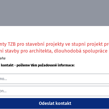
nty TZB pro stavební projekty ve stupni projekt p
í stavby pro architekta, dlouhodobá spolupráce
raha
j kontakt - pošleme Vám požadované informace: