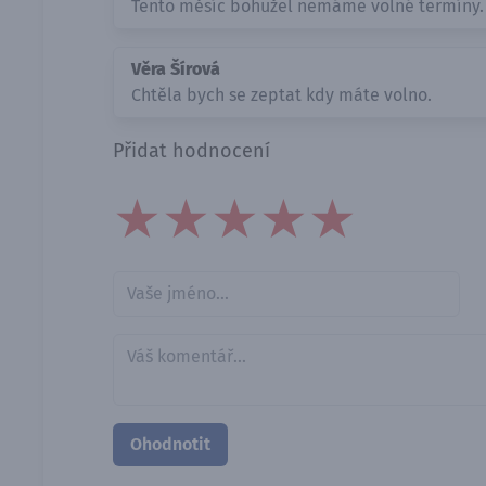
Tento měsíc bohužel nemáme volné termíny.
Věra Šírová
Chtěla bych se zeptat kdy máte volno.
Přidat hodnocení
★
★
★
★
★
★
★
★
★
★
★
★
★
★
★