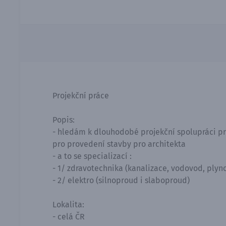
Projekční práce
Popis:
- hledám k dlouhodobé projekční spolupráci pro
pro provedení stavby pro architekta
- a to se specializací :
- 1/ zdravotechnika (kanalizace, vodovod, plyn
- 2/ elektro (silnoproud i slaboproud)
Lokalita:
- celá ČR