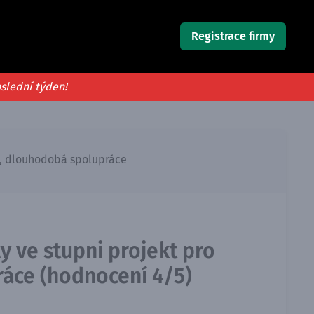
Registrace firmy
oslední týden!
ta, dlouhodobá spolupráce
y ve stupni projekt pro
ráce (hodnocení 4/5)