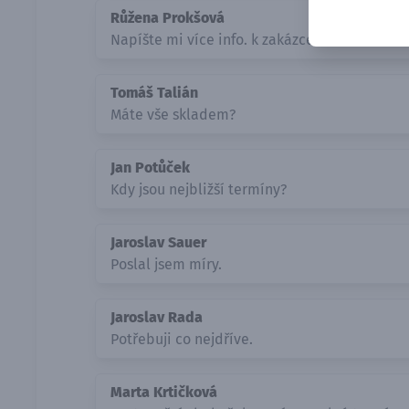
Růžena Prokšová
Napíšte mi více info. k zakázce.
Tomáš Talián
Máte vše skladem?
Jan Potůček
Kdy jsou nejbližší termíny?
Jaroslav Sauer
Poslal jsem míry.
Jaroslav Rada
Potřebuji co nejdříve.
Marta Krtičková