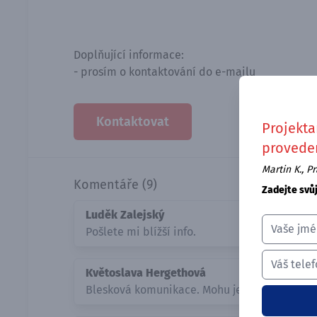
Doplňující informace:
- prosím o kontaktování do e-mailu
Kontaktovat
Projekta
proveden
Martin K., P
Komentáře (9)
Zadejte svů
Luděk Zalejský
Pošlete mi blížší info.
Květoslava Hergethová
Blesková komunikace. Mohu jen doporučit.