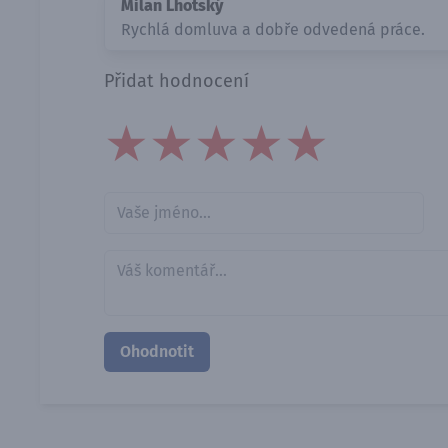
Milan Lhotský
Rychlá domluva a dobře odvedená práce.
Přidat hodnocení
★
★
★
★
★
★
★
★
★
★
★
★
★
★
★