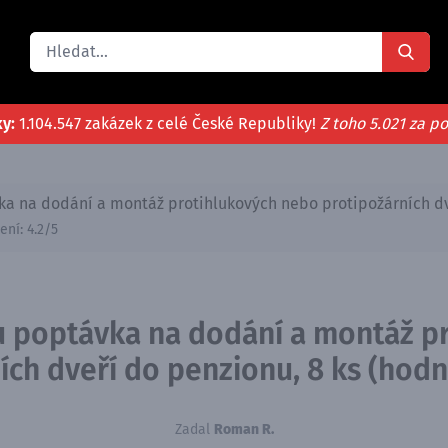
ky:
1.104.547 zakázek z celé České Republiky!
Z toho 5.021 za p
ka na dodání a montáž protihlukových nebo protipožárních dv
ení:
4.2
/5
u poptávka na dodání a montáž p
ích dveří do penzionu, 8 ks (hodn
Zadal
Roman R.