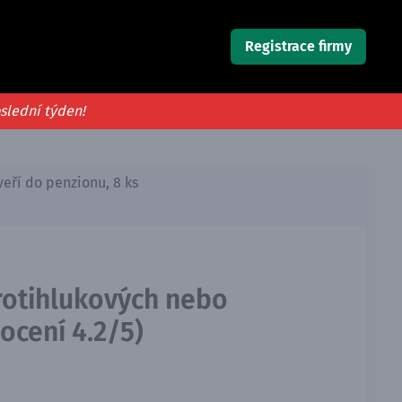
Registrace firmy
oslední týden!
eří do penzionu, 8 ks
rotihlukových nebo
ocení 4.2/5)