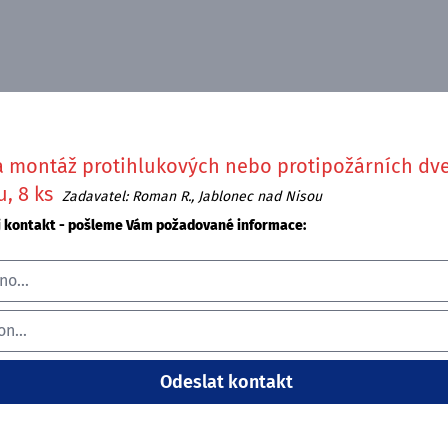
 montáž protihlukových nebo protipožárních dve
, 8 ks
Zadavatel: Roman R., Jablonec nad Nisou
j kontakt - pošleme Vám požadované informace: