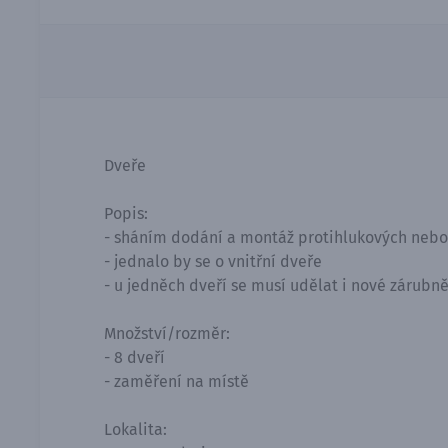
Dveře
Popis:
- sháním dodání a montáž protihlukových nebo
- jednalo by se o vnitřní dveře
- u jedněch dveří se musí udělat i nové zárubn
Množství/rozměr:
- 8 dveří
- zaměření na místě
Lokalita: