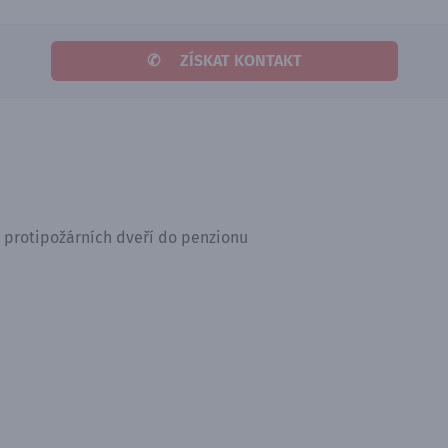
✆
ZÍSKAT KONTAKT
 protipožárních dveří do penzionu
ě