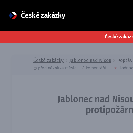
České zakázky
České zakáz
České zakázky
Jablonec nad Nisou
Poptáv
před několika měsíci
8 komentářů
★
Hodnoc
Jablonec nad Niso
protipožárn