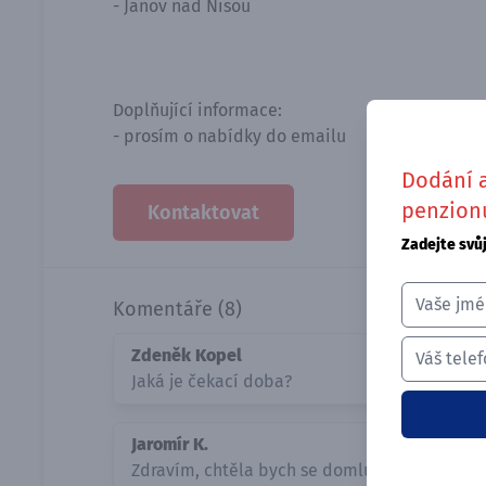
- Janov nad Nisou
Doplňující informace:
- prosím o nabídky do emailu
Dodání a
penzionu
Kontaktovat
Zadejte svů
Komentáře (8)
Zdeněk Kopel
Jaká je čekací doba?
Jaromír K.
Zdravím, chtěla bych se domluvit.