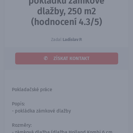
pokládku zámkové
dlažby, 250 m2
(hodnocení 4.3/5)
Zadal
Ladislav P.
✆
ZÍSKAT KONTAKT
Pokladačské práce
Popis:
- pokládka zámkové dlažby
Rozměry:
- zámková dlažba (dlažba Holland Kombi 6 cm