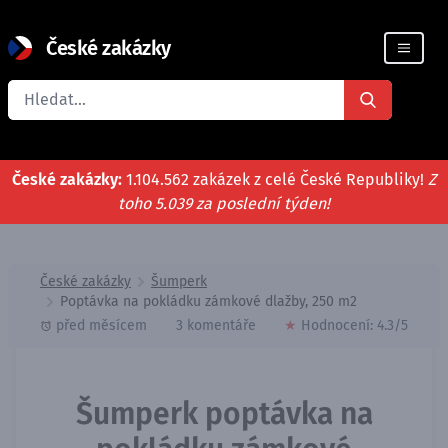
České zakázky
Registrace firmy
České zakázky:
1.104.562 zakázek z celé České Republiky!
Z
toho 5.039 za poslední týden!
České zakázky
Šumperk
Poptávka na pokládku zámkové dlažby, 250 m2
před měsícem
3 komentáře
★
Hodnocení:
4.3
/5
Šumperk poptávka na