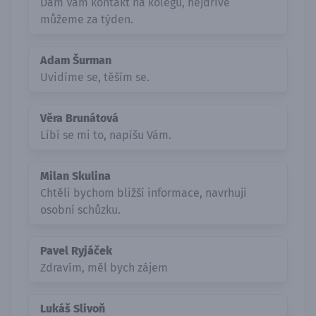
Dám Vám kontakt na kolegu, nejdříve
můžeme za týden.
Adam Šurman
Uvidíme se, těším se.
Věra Brunátová
Líbí se mi to, napíšu Vám.
Milan Skulina
Chtěli bychom bližší informace, navrhuji
osobní schůzku.
Pavel Ryjáček
Zdravím, měl bych zájem
Lukáš Slivoň