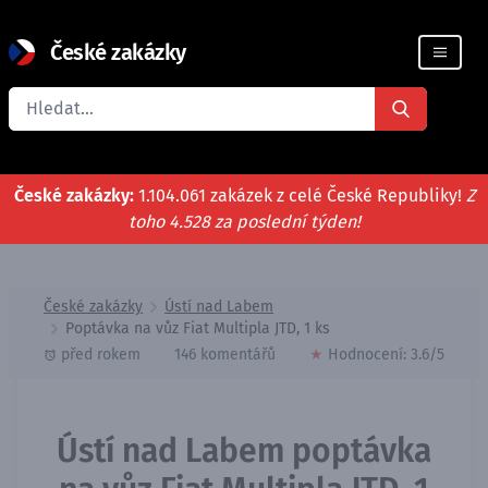
České zakázky
Registrace firmy
České zakázky:
1.104.061 zakázek z celé České Republiky!
Z
toho 4.528 za poslední týden!
České zakázky
Ústí nad Labem
Poptávka na vůz Fiat Multipla JTD, 1 ks
před rokem
146 komentářů
★
Hodnocení:
3.6
/5
Ústí nad Labem poptávka