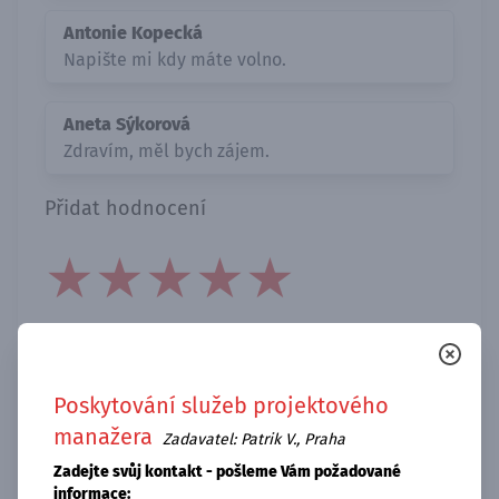
Antonie Kopecká
Napište mi kdy máte volno.
Aneta Sýkorová
Zdravím, měl bych zájem.
Přidat hodnocení
★
★
★
★
★
★
★
★
★
★
★
★
★
★
★
Poskytování služeb projektového
manažera
Zadavatel: Patrik V., Praha
Zadejte svůj kontakt - pošleme Vám požadované
informace: