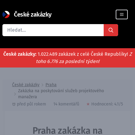
České zakázky
Registrace firmy
České zakázky:
1.022.489 zakázek z celé České Republiky!
Z
toho 6.776 za poslední týden!
České zakázky
Praha
Zakázka na poskytování služeb projektového
manažera
před půl rokem
14 komentářů
★
Hodnocení:
4.1
/5
Praha zakázka na