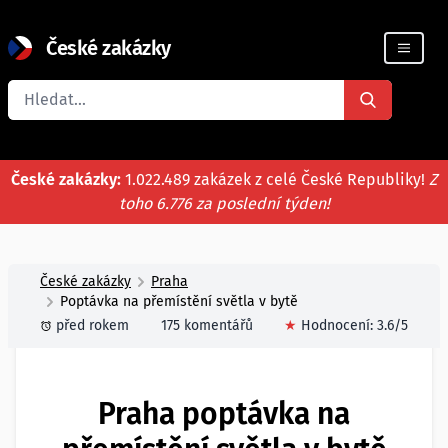
České zakázky
Registrace firmy
České zakázky:
1.022.489 zakázek z celé České Republiky!
Z
toho 6.776 za poslední týden!
České zakázky
Praha
Poptávka na přemístění světla v bytě
před rokem
175 komentářů
★
Hodnocení:
3.6
/5
Praha poptávka na