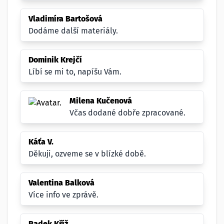
Vladimíra Bartošová
Dodáme další materiály.
Dominik Krejčí
Líbí se mi to, napíšu Vám.
Milena Kučenová
Včas dodané dobře zpracované.
Káťa V.
Děkuji, ozveme se v blízké době.
Valentina Balková
Více info ve zprávě.
Radek Kříž