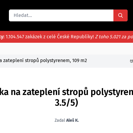
ky:
1.104.547 zakázek z celé České Republiky!
Z toho 5.021 za p
a zateplení stropů polystyrenem, 109 m2
ka na zateplení stropů polystyre
3.5/5)
Zadal
Aleš K.