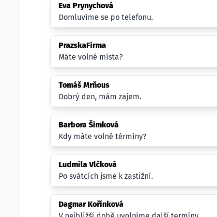
Eva Prynychová
Domluvíme se po telefonu.
PrazskaFirma
Máte volné místa?
Tomáš Mrňous
Dobrý den, mám zajem.
Barbora Šimková
Kdy máte volné térmíny?
Ludmila Vlčková
Po svátcích jsme k zastižní.
Dagmar Kořínková
V nejbližší době uvolníme další termíny.