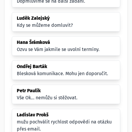
Dopmluvíme se na další zadání.
Luděk Zalejský
Kdy se můžeme domluvit?
Hana Šrámková
Ozvu se Vám jakmile se uvolní termíny.
Ondřej Barták
Blesková komunikace. Mohu jen doporučit.
Petr Paulík
Vše Ok... nemůžu si stěžovat.
Ladislav Prokš
mužu pochválit rychlost odpovědi na otázku
přes email.