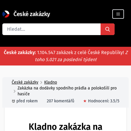
České zakázky
Registrace firmy
České zakázky:
1.104.547 zakázek z celé České Republiky!
Z
toho 5.021 za poslední týden!
České zakázky
Kladno
Zakázka na dodávky spodního prádla a polokošilí pro
hasiče
před rokem
207 komentářů
★
Hodnocení:
3.5
/5
Kladno zakázka na