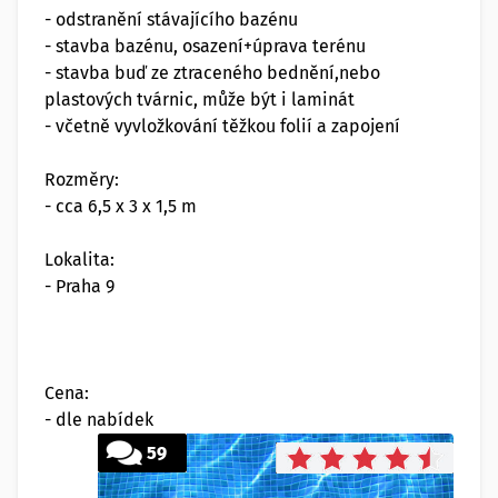
- odstranění stávajícího bazénu
- stavba bazénu, osazení+úprava terénu
- stavba buď ze ztraceného bednění,nebo
plastových tvárnic, může být i laminát
- včetně vyvložkování těžkou folií a zapojení
Rozměry:
- cca 6,5 x 3 x 1,5 m
Lokalita:
- Praha 9
Cena:
- dle nabídek
59