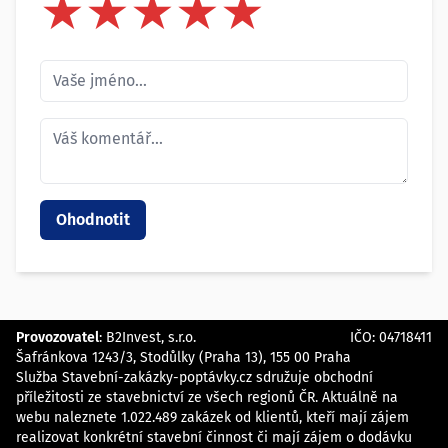
★
★
★
★
★
★
★
★
★
★
★
★
★
★
★
Provozovatel
:
B2Invest, s.r.o.
IČO: 04718411
Šafránkova 1243/3, Stodůlky (Praha 13), 155 00 Praha
Služba Stavební-zakázky-poptávky.cz sdružuje obchodní
příležitosti ze stavebnictví ze všech regionů ČR. Aktuálně na
webu naleznete 1.022.489 zakázek od klientů, kteří mají zájem
realizovat konkrétní stavební činnost či mají zájem o dodávku