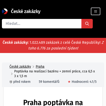
České zakázky
Registrace firmy
České zakázky:
1.022.489 zakázek z celé České Republiky!
Z
toho 6.776 za poslední týden!
České zakázky
Praha
Poptávka na realizaci bazénu + zemní práce, cca 6,5 x
3 x 1,5 m
před rokem
59 komentářů
★
Hodnocení:
4.1
/5
Praha poptávka na