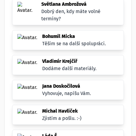
Světlana Ambrožová
Dobrý den, kdy máte volné
termíny?
Bohumil Micka
Těším se na další spolupráci.
Vladimír Krejčíř
Dodáme další materiály.
Jana Doskočilová
Vyhovuje, napíšu Vám.
Michal Havlíček
Zjistím a pošlu. :-)
Láda Š.