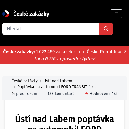
České zakázky
Registrace firmy
České zakázky:
1.022.489 zakázek z celé České Republiky!
Z
toho 6.776 za poslední týden!
České zakázky
Ústí nad Labem
Poptávka na automobil FORD TRANSIT, 1 ks
před rokem
183 komentářů
★
Hodnocení:
4
/5
Ústí nad Labem poptávka