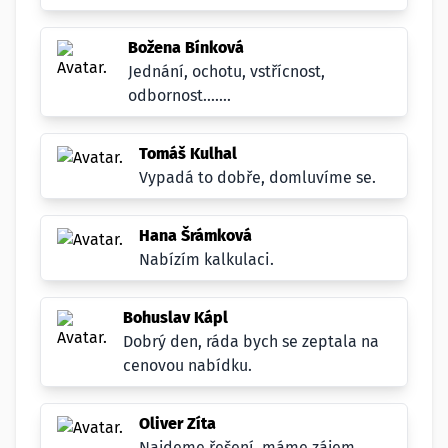
Božena Bínková
Jednání, ochotu, vstřícnost,
odbornost.......
Tomáš Kulhal
Vypadá to dobře, domluvíme se.
Hana Šrámková
Nabízím kalkulaci.
Bohuslav Kápl
Dobrý den, ráda bych se zeptala na
cenovou nabídku.
Oliver Zíta
Najdeme řešení, máme zájem