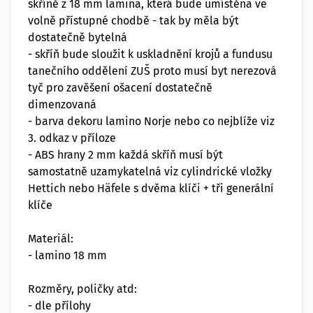
skříně z 18 mm lamina, která bude umístěna ve
volně přístupné chodbě - tak by měla být
dostatečně bytelná
- skříň bude sloužit k uskladnění krojů a fundusu
tanečního oddělení ZUŠ proto musí byt nerezová
tyč pro zavěšení ošacení dostatečně
dimenzovaná
- barva dekoru lamino Norje nebo co nejblíže viz
3. odkaz v příloze
- ABS hrany 2 mm každá skříň musí být
samostatně uzamykatelná viz cylindrické vložky
Hettich nebo Häfele s dvěma klíči + tři generální
klíče
Materiál:
- lamino 18 mm
Rozměry, poličky atd:
- dle přílohy