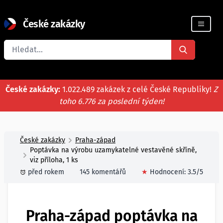
České zakázky
Registrace firmy
České zakázky:
1.022.489 zakázek z celé České Republiky!
Z
toho 6.776 za poslední týden!
České zakázky
Praha-západ
Poptávka na výrobu uzamykatelné vestavěné skříně,
viz příloha, 1 ks
před rokem
145 komentářů
★
Hodnocení:
3.5
/5
Praha-západ poptávka na