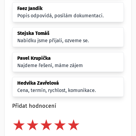
Faez Jandík
Popis odpovídá, posílám dokumentaci.
Stejska Tomáš
Nabídku jsme přijali, ozveme se.
Pavel Krupička
Najdeme řešení, máme zájem
Hedvika Zavřelová
Cena, termín, rychlost, komunikace.
Přidat hodnocení
★
★
★
★
★
★
★
★
★
★
★
★
★
★
★