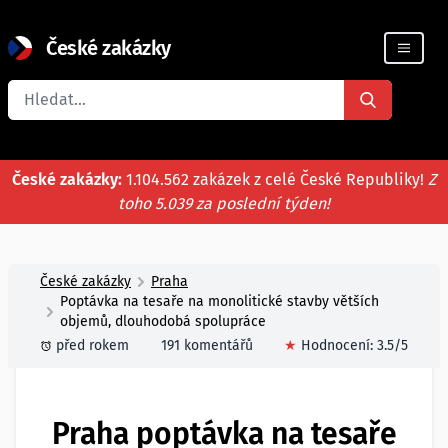
České zakázky
Registrace firmy
České zakázky:
1.104.562 zakázek z celé České Republiky!
Z
toho 5.039 za poslední týden!
České zakázky
Praha
Poptávka na tesaře na monolitické stavby větších
objemů, dlouhodobá spolupráce
před rokem
191 komentářů
★
Hodnocení:
3.5
/5
Praha poptávka na tesaře