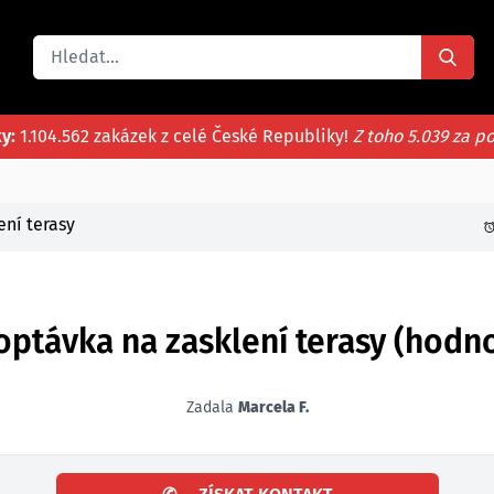
ky:
1.104.562 zakázek z celé České Republiky!
Z toho 5.039 za p
ení terasy
ptávka na zasklení terasy (hodno
Zadala
Marcela F.