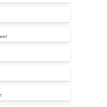
jem?
?