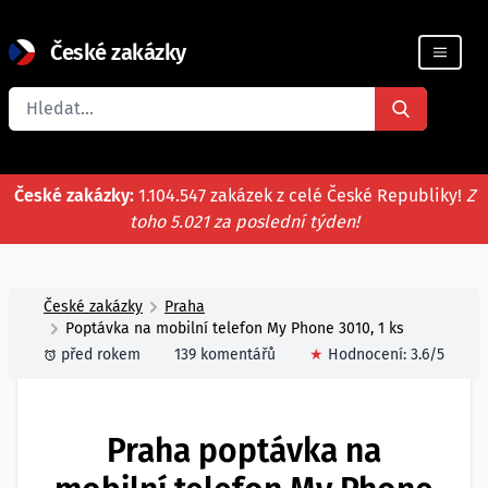
České zakázky
Registrace firmy
České zakázky:
1.104.547 zakázek z celé České Republiky!
Z
toho 5.021 za poslední týden!
České zakázky
Praha
Poptávka na mobilní telefon My Phone 3010, 1 ks
před rokem
139 komentářů
★
Hodnocení:
3.6
/5
Praha poptávka na