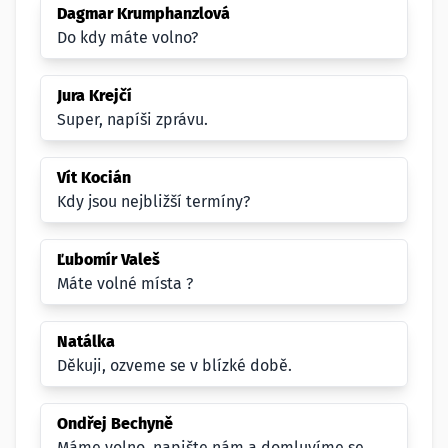
Dagmar Krumphanzlová
Do kdy máte volno?
Jura Krejčí
Super, napíši zprávu.
Vít Kocián
Kdy jsou nejbližší termíny?
Ľubomír Valeš
Máte volné místa ?
Natálka
Děkuji, ozveme se v blízké době.
Ondřej Bechyně
Máme volno, napište nám a domluvíme se.