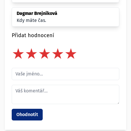
Dagmar Brejníková
Kdy máte čas.
Přidat hodnocení
★
★
★
★
★
★
★
★
★
★
★
★
★
★
★