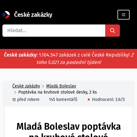
České zakázky
Registrace firmy
České zakázky:
1.104.547 zakázek z celé České Republiky!
Z
toho 5.021 za poslední týden!
České zakázky
Mladá Boleslav
Poptávka na kruhové stolové desky, 2 ks
před rokem
145 komentářů
★
Hodnocení:
3.6
/5
Mladá Boleslav poptávka