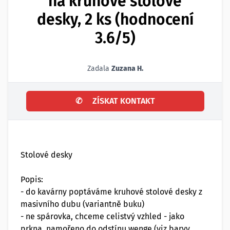
na kruhové stolové
desky, 2 ks (hodnocení
3.6/5)
Zadala
Zuzana H.
✆
ZÍSKAT KONTAKT
Stolové desky
Popis:
- do kavárny poptáváme kruhové stolové desky z
masivního dubu (variantně buku)
- ne spárovka, chceme celistvý vzhled - jako
prkna, namořeno do odstínu wenge (viz barvy