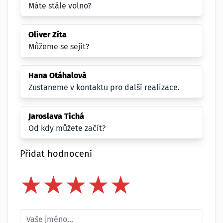
Máte stále volno?
Oliver Zíta
Můžeme se sejít?
Hana Otáhalová
Zustaneme v kontaktu pro další realizace.
Jaroslava Tichá
Od kdy můžete začít?
Přidat hodnocení
★
★
★
★
★
★
★
★
★
★
★
★
★
★
★