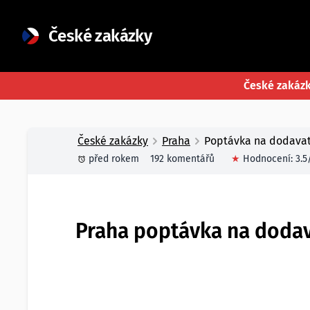
České zakázky
České zakáz
České zakázky
Praha
Poptávka na dodavatel
před rokem
192 komentářů
★
Hodnocení:
3.5
Praha poptávka na dodava