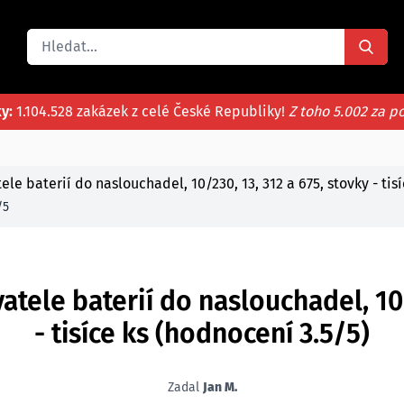
ky:
1.104.528 zakázek z celé České Republiky!
Z toho 5.002 za p
e baterií do naslouchadel, 10/230, 13, 312 a 675, stovky - tisí
/5
tele baterií do naslouchadel, 10/2
- tisíce ks (hodnocení 3.5/5)
Zadal
Jan M.