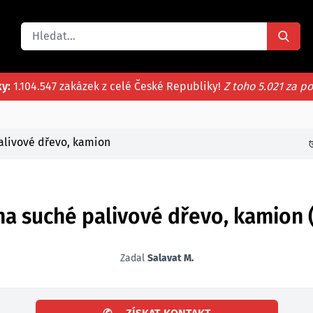
ky:
1.104.547 zakázek z celé České Republiky!
Z toho 5.021 za p
alivové dřevo, kamion
a suché palivové dřevo, kamion 
Zadal
Salavat M.