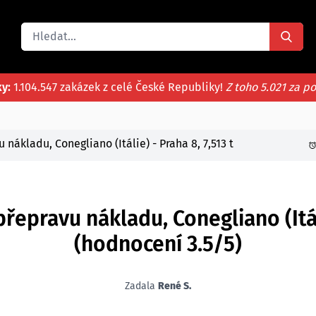
ky:
1.104.547 zakázek z celé České Republiky!
Z toho 5.021 za p
nákladu, Conegliano (Itálie) - Praha 8, 7,513 t
epravu nákladu, Conegliano (Itáli
(hodnocení 3.5/5)
Zadala
René S.