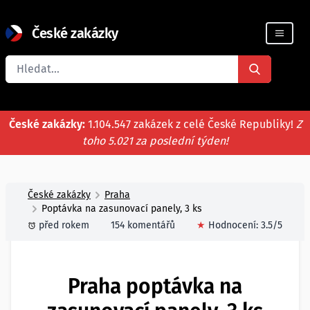
České zakázky
Registrace firmy
České zakázky:
1.104.547 zakázek z celé České Republiky!
Z
toho 5.021 za poslední týden!
České zakázky
Praha
Poptávka na zasunovací panely, 3 ks
před rokem
154 komentářů
★
Hodnocení:
3.5
/5
Praha poptávka na