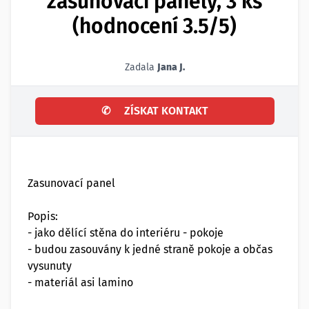
zasunovací panely, 3 ks
(hodnocení 3.5/5)
Zadala
Jana J.
✆
ZÍSKAT KONTAKT
Zasunovací panel
Popis:
- jako dělící stěna do interiéru - pokoje
- budou zasouvány k jedné straně pokoje a občas
vysunuty
- materiál asi lamino