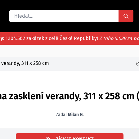
ky:
1.104.562 zakázek z celé České Republiky!
Z toho 5.039 za p
 verandy, 311 x 258 cm
a zasklení verandy, 311 x 258 cm 
Zadal
Milan H.