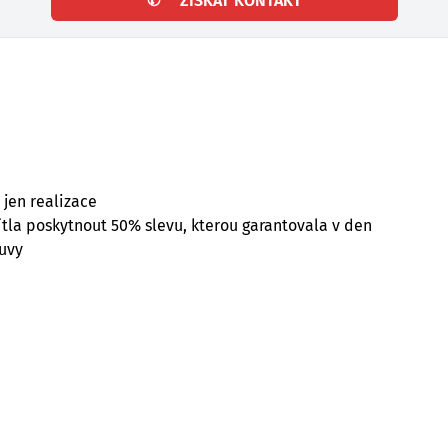
✆
ZÍSKAT KONTAKT
 jen realizace
ítla poskytnout 50% slevu, kterou garantovala v den
ouvy