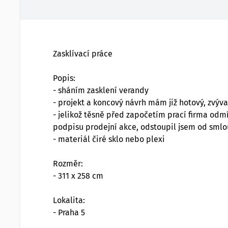
Zasklívací práce
Popis:
- sháním zasklení verandy
- projekt a koncový návrh mám již hotový, zvýva
- jelikož těsně před započetím prací firma odm
podpisu prodejní akce, odstoupil jsem od sml
- materiál čiré sklo nebo plexi
Rozměr:
- 311 x 258 cm
Lokalita:
- Praha 5