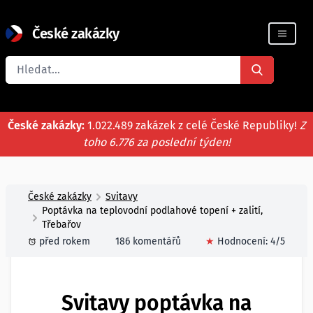
České zakázky
Registrace firmy
České zakázky:
1.022.489 zakázek z celé České Republiky!
Z
toho 6.776 za poslední týden!
České zakázky
Svitavy
Poptávka na teplovodní podlahové topení + zalití,
Třebařov
před rokem
186 komentářů
★
Hodnocení:
4
/5
Svitavy poptávka na