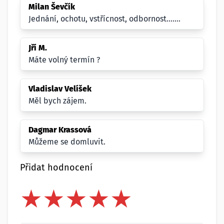
Milan Ševčík
Jednání, ochotu, vstřícnost, odbornost.......
Jří M.
Máte volný termín ?
Vladislav Velíšek
Měl bych zájem.
Dagmar Krassová
Můžeme se domluvit.
Přidat hodnocení
★
★
★
★
★
★
★
★
★
★
★
★
★
★
★