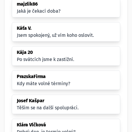
majzlik86
Jaká je čekací doba?
Káťa V.
Jsem spokojený, už vím koho oslovit.
Kája 20
Po svátcích jsme k zastižní.
PrazskaFirma
Kdy máte volné térmíny?
Josef Kašpar
Těším se na další spolupráci.
Klára Vlčková
Dobrý den, je termín volný?