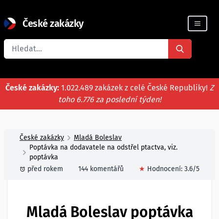
České zakázky
Registrace firmy
České zakázky:
1.022.489 zakázek z celé České Republiky!
Z
toho 6.776 za poslední týden!
České zakázky
Mladá Boleslav
Poptávka na dodavatele na odstřel ptactva, viz.
poptávka
před rokem
144 komentářů
★
Hodnocení:
3.6
/5
Mladá Boleslav poptávka