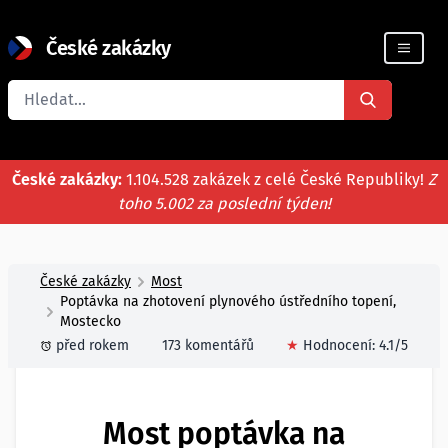
České zakázky
Registrace firmy
České zakázky:
1.104.528 zakázek z celé České Republiky!
Z
toho 5.002 za poslední týden!
České zakázky
Most
Poptávka na zhotovení plynového ústředního topení,
Mostecko
před rokem
173 komentářů
★
Hodnocení:
4.1
/5
Most poptávka na