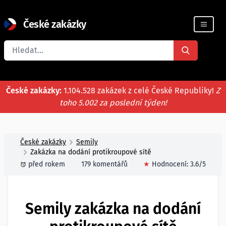
České zakázky
Registrace firmy
České zakázky:
1.104.528 zakázek z celé České Republiky!
Z
toho 5.002 za poslední týden!
České zakázky
Semily
Zakázka na dodání protikroupové sítě
před rokem
179 komentářů
★
Hodnocení:
3.6
/5
Semily zakázka na dodání