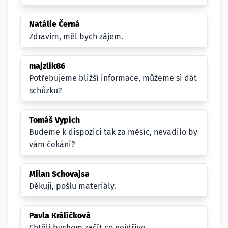
Natálie Černá
Zdravím, měl bych zájem.
majzlik86
Potřebujeme bližší informace, můžeme si dát
schůzku?
Tomáš Vypich
Budeme k dispozici tak za měsíc, nevadilo by
vám čekání?
Milan Schovajsa
Děkuji, pošlu materiály.
Pavla Králíčková
Chtěli bychom začít co nejdříve.