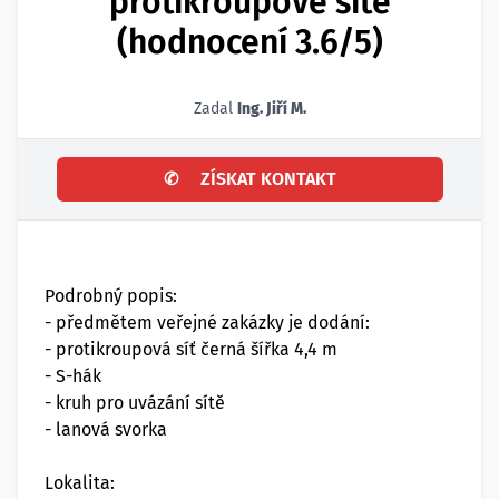
protikroupové sítě
(hodnocení 3.6/5)
Zadal
Ing. Jiří M.
✆
ZÍSKAT KONTAKT
Podrobný popis:
- předmětem veřejné zakázky je dodání:
- protikroupová síť černá šířka 4,4 m
- S-hák
- kruh pro uvázání sítě
- lanová svorka
Lokalita: