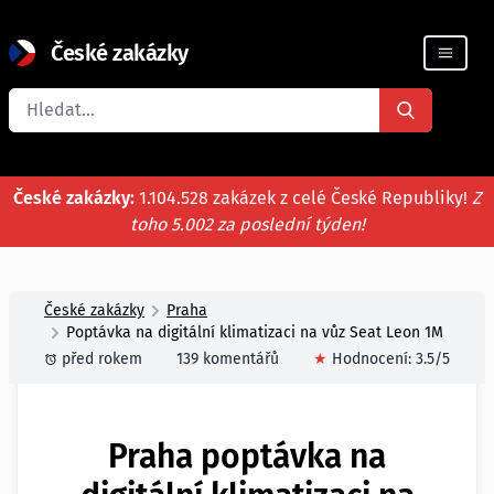
České zakázky
Registrace firmy
České zakázky:
1.104.528 zakázek z celé České Republiky!
Z
toho 5.002 za poslední týden!
České zakázky
Praha
Poptávka na digitální klimatizaci na vůz Seat Leon 1M
před rokem
139 komentářů
★
Hodnocení:
3.5
/5
Praha poptávka na