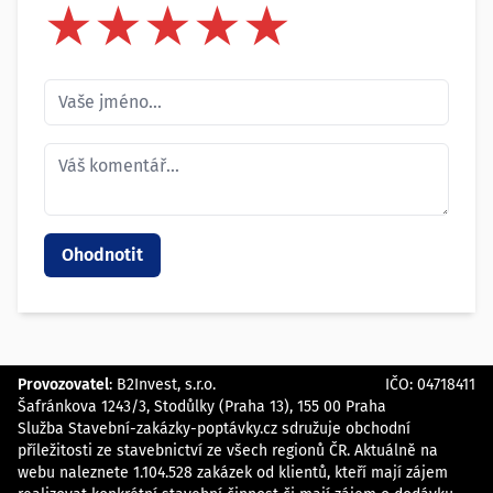
★
★
★
★
★
★
★
★
★
★
★
★
★
★
★
Provozovatel
:
B2Invest, s.r.o.
IČO: 04718411
Šafránkova 1243/3, Stodůlky (Praha 13), 155 00 Praha
Služba Stavební-zakázky-poptávky.cz sdružuje obchodní
příležitosti ze stavebnictví ze všech regionů ČR. Aktuálně na
webu naleznete 1.104.528 zakázek od klientů, kteří mají zájem