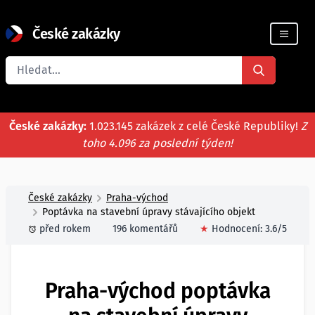
České zakázky
Registrace firmy
České zakázky:
1.023.145 zakázek z celé České Republiky!
Z
toho 4.096 za poslední týden!
České zakázky
Praha-východ
Poptávka na stavební úpravy stávajícího objekt
před rokem
196 komentářů
★
Hodnocení:
3.6
/5
Praha-východ poptávka