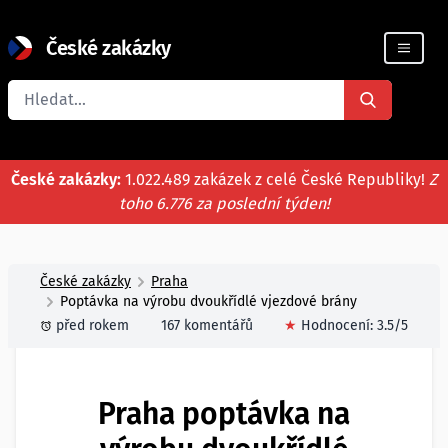
České zakázky
Registrace firmy
České zakázky:
1.022.489 zakázek z celé České Republiky!
Z
toho 6.776 za poslední týden!
České zakázky
Praha
Poptávka na výrobu dvoukřídlé vjezdové brány
před rokem
167 komentářů
★
Hodnocení:
3.5
/5
Praha poptávka na