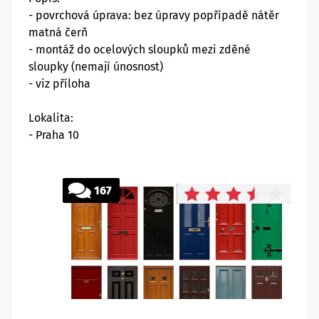
- povrchová úprava: bez úpravy popřípadě nátěr
matná čerň
- montáž do ocelových sloupků mezi zděné
sloupky (nemají únosnost)
- viz příloha
Lokalita:
- Praha 10
167