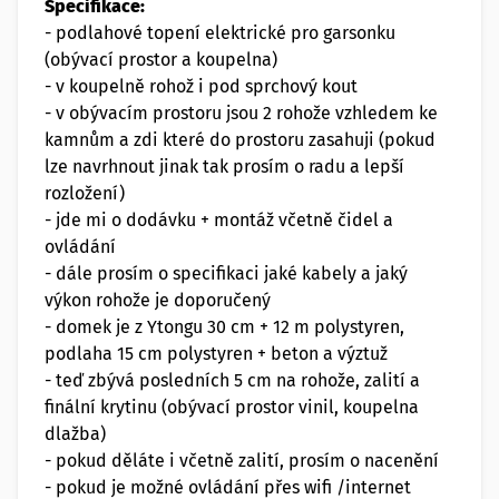
Specifikace:
- podlahové topení elektrické pro garsonku
(obývací prostor a koupelna)
- v koupelně rohož i pod sprchový kout
- v obývacím prostoru jsou 2 rohože vzhledem ke
kamnům a zdi které do prostoru zasahuji (pokud
lze navrhnout jinak tak prosím o radu a lepší
rozložení)
- jde mi o dodávku + montáž včetně čidel a
ovládání
- dále prosím o specifikaci jaké kabely a jaký
výkon rohože je doporučený
- domek je z Ytongu 30 cm + 12 m polystyren,
podlaha 15 cm polystyren + beton a výztuž
- teď zbývá posledních 5 cm na rohože, zalití a
finální krytinu (obývací prostor vinil, koupelna
dlažba)
- pokud děláte i včetně zalití, prosím o nacenění
- pokud je možné ovládání přes wifi /internet