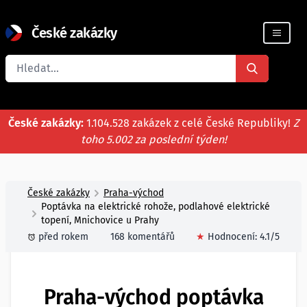
České zakázky
Registrace firmy
České zakázky:
1.104.528 zakázek z celé České Republiky!
Z
toho 5.002 za poslední týden!
České zakázky
Praha-východ
Poptávka na elektrické rohože, podlahové elektrické
topení, Mnichovice u Prahy
před rokem
168 komentářů
★
Hodnocení:
4.1
/5
Praha-východ poptávka