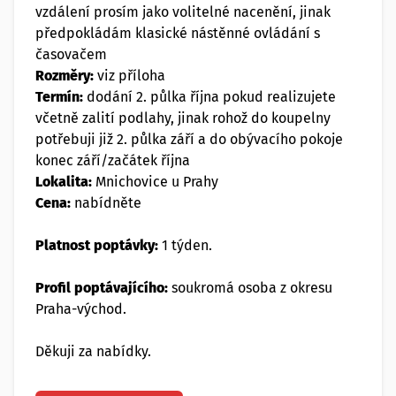
vzdálení prosím jako volitelné nacenění, jinak
předpokládám klasické nástěnné ovládání s
časovačem
Rozměry:
viz příloha
Termín:
dodání 2. půlka října pokud realizujete
včetně zalití podlahy, jinak rohož do koupelny
potřebuji již 2. půlka září a do obývacího pokoje
konec září/začátek října
Lokalita:
Mnichovice u Prahy
Cena:
nabídněte
Platnost poptávky:
1 týden.
Profil poptávajícího:
soukromá osoba z okresu
Praha-východ.
Děkuji za nabídky.