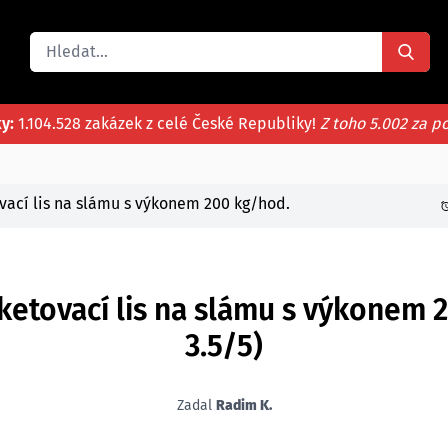
ky:
1.104.528 zakázek z celé České Republiky!
Z toho 5.002 za p
vací lis na slámu s výkonem 200 kg/hod.
ketovací lis na slámu s výkonem
3.5/5)
Zadal
Radim K.