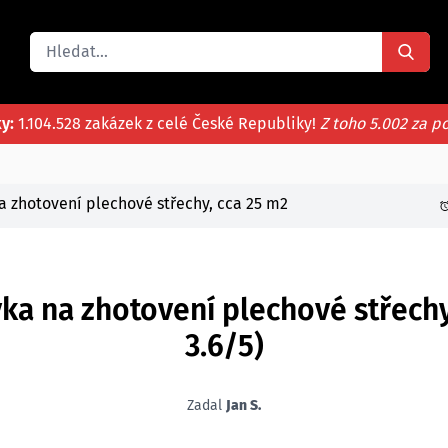
ky:
1.104.528 zakázek z celé České Republiky!
Z toho 5.002 za p
a zhotovení plechové střechy, cca 25 m2
ka na zhotovení plechové střechy
3.6/5)
Zadal
Jan S.