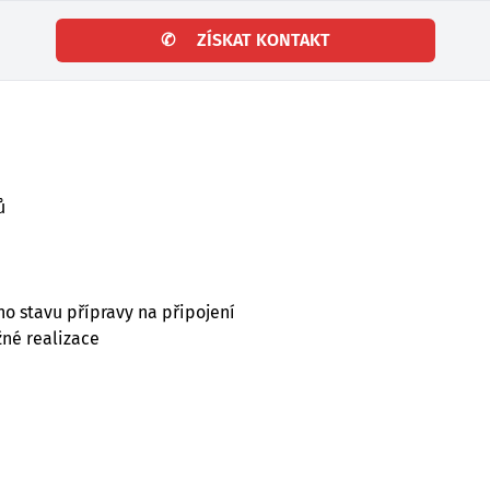
✆
ZÍSKAT KONTAKT
ů
ho stavu přípravy na připojení
žné realizace