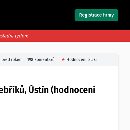
Registrace firmy
oslední týden!
před rokem
198 komentářů
★
Hodnocení:
3.5
/5
ebříků, Ústín (hodnocení