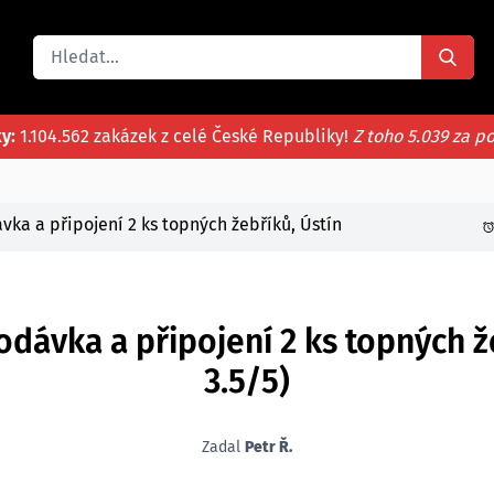
ky:
1.104.562 zakázek z celé České Republiky!
Z toho 5.039 za p
ka a připojení 2 ks topných žebříků, Ústín
ávka a připojení 2 ks topných ž
3.5/5)
Zadal
Petr Ř.