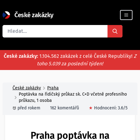
České zakázky
Registrace firmy
České zakázky:
1.104.562 zakázek z celé České Republiky!
Z
toho 5.039 za poslední týden!
České zakázky
Praha
Poptávka na řidičský průkaz sk. C+D včetně profesního
průkazu, 1 osoba
před rokem
162 komentářů
★
Hodnocení:
3.6
/5
Praha poptávka na