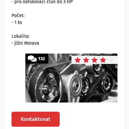
- pro nafukovací člun do 3 HP
Počet:
- 1 ks
Lokalita:
- jižní Morava
132
Kontaktovat