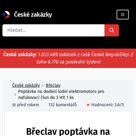
České zakázky
Registrace firmy
České zakázky:
1.022.489 zakázek z celé České Republiky!
Z
toho 6.776 za poslední týden!
České zakázky
Břeclav
Poptávka na dodání lodní elektromotoru pro
nafukovací člun do 3 HP, 1 ks
před rokem
132 komentářů
★
Hodnocení:
3.6
/5
Břeclav poptávka na