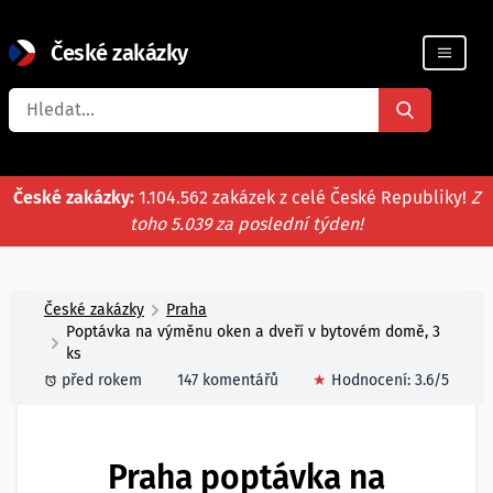
České zakázky
Registrace firmy
České zakázky:
1.104.562 zakázek z celé České Republiky!
Z
toho 5.039 za poslední týden!
České zakázky
Praha
Poptávka na výměnu oken a dveří v bytovém domě, 3
ks
před rokem
147 komentářů
★
Hodnocení:
3.6
/5
Praha poptávka na