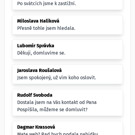
Po svátcích jsme k zastižní.
Miloslava Halíková
Přesně tohle jsem hledala.
Lubomír Správka
Děkuji, domluvíme se.
Jaroslava Roušalová
Jsem spokojený, už vím koho oslovit.
Rudolf Svoboda
Dostala jsem na Vás kontakt od Pana
Pospíšila, můžeme se domluvit?
Dagmar Krassová
Mate web? Rad bych podala nabidku