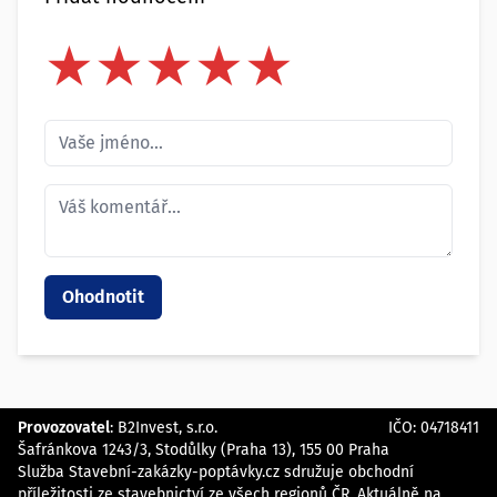
★
★
★
★
★
★
★
★
★
★
★
★
★
★
★
Provozovatel
:
B2Invest, s.r.o.
IČO: 04718411
Šafránkova 1243/3, Stodůlky (Praha 13), 155 00 Praha
Služba Stavební-zakázky-poptávky.cz sdružuje obchodní
příležitosti ze stavebnictví ze všech regionů ČR. Aktuálně na