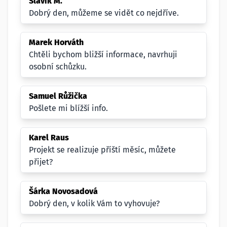
Slavík M.
Dobrý den, můžeme se vidět co nejdříve.
Marek Horváth
Chtěli bychom bližší informace, navrhuji
osobní schůzku.
Samuel Růžička
Pošlete mi blížší info.
Karel Raus
Projekt se realizuje příští měsíc, můžete
přijet?
Šárka Novosadová
Dobrý den, v kolik Vám to vyhovuje?