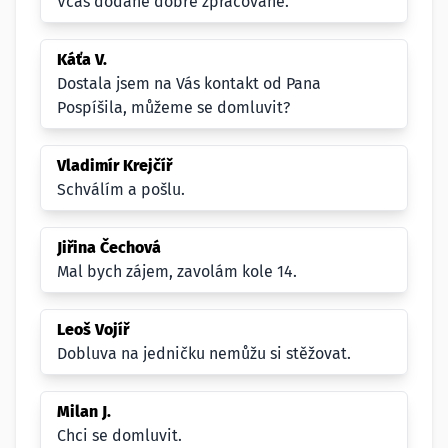
Včas dodané dobře zpracované.
Káťa V.
Dostala jsem na Vás kontakt od Pana
Pospíšila, můžeme se domluvit?
Vladimír Krejčíř
Schválím a pošlu.
Jiřina Čechová
Mal bych zájem, zavolám kole 14.
Leoš Vojíř
Dobluva na jedničku nemůžu si stěžovat.
Milan J.
Chci se domluvit.