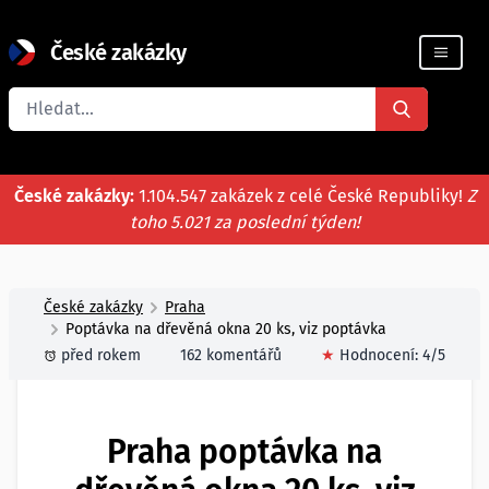
České zakázky
Registrace firmy
České zakázky:
1.104.547 zakázek z celé České Republiky!
Z
toho 5.021 za poslední týden!
České zakázky
Praha
Poptávka na dřevěná okna 20 ks, viz poptávka
před rokem
162 komentářů
★
Hodnocení:
4
/5
Praha poptávka na