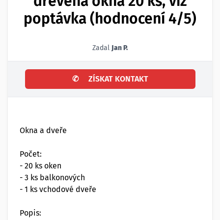
dřevěná okna 20 ks, viz
poptávka (hodnocení 4/5)
Zadal
Jan P.
✆
ZÍSKAT KONTAKT
Okna a dveře
Počet:
- 20 ks oken
- 3 ks balkonových
- 1 ks vchodové dveře
Popis: