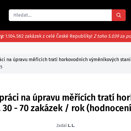
ky:
1.104.562 zakázek z celé České Republiky!
Z toho 5.039 za p
ci na úpravu měřících tratí horkovodních výměníkových stanic,
/5
práci na úpravu měřících tratí h
, 30 - 70 zakázek / rok (hodnocení
Zadal
L. L.