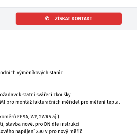
✆
ZÍSKAT KONTAKT
ovodních výměníkových stanic
požadavek statní svářecí zkoušky
ČMI pro montáž fakturačních měřidel pro měření tepla,
oměrů EESA, WP, 2WR5 aj.)
stí, stavba nové, pro DN dle instrukcí
íťového napájení 230 V pro nový měřič