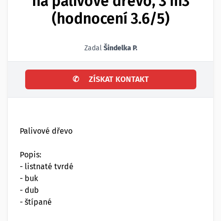
na palivové dřevo, 3 m3
(hodnocení 3.6/5)
Zadal
Šindelka P.
✆
ZÍSKAT KONTAKT
Palivové dřevo
Popis:
- listnaté tvrdé
- buk
- dub
- štípané