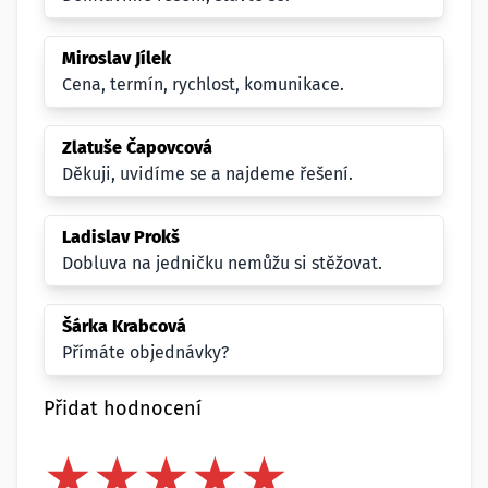
Miroslav Jílek
Cena, termín, rychlost, komunikace.
Zlatuše Čapovcová
Děkuji, uvidíme se a najdeme řešení.
Ladislav Prokš
Dobluva na jedničku nemůžu si stěžovat.
Šárka Krabcová
Přímáte objednávky?
Přidat hodnocení
★
★
★
★
★
★
★
★
★
★
★
★
★
★
★