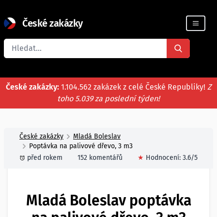
České zakázky
Registrace firmy
České zakázky:
1.104.562 zakázek z celé České Republiky!
Z
toho 5.039 za poslední týden!
České zakázky
Mladá Boleslav
Poptávka na palivové dřevo, 3 m3
před rokem
152 komentářů
★
Hodnocení:
3.6
/5
Mladá Boleslav poptávka