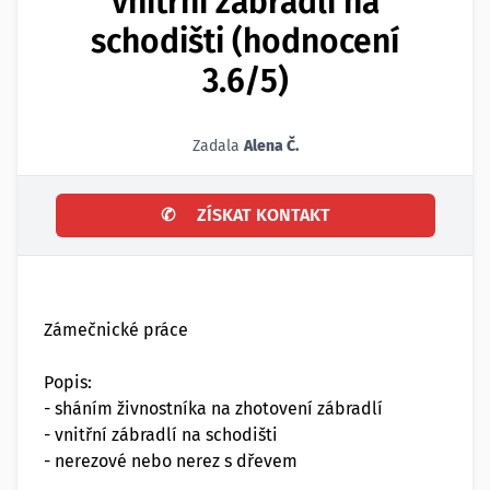
vnitřní zábradlí na
schodišti (hodnocení
3.6/5)
Zadala
Alena Č.
✆
ZÍSKAT KONTAKT
Zámečnické práce
Popis:
- sháním živnostníka na zhotovení zábradlí
- vnitřní zábradlí na schodišti
- nerezové nebo nerez s dřevem