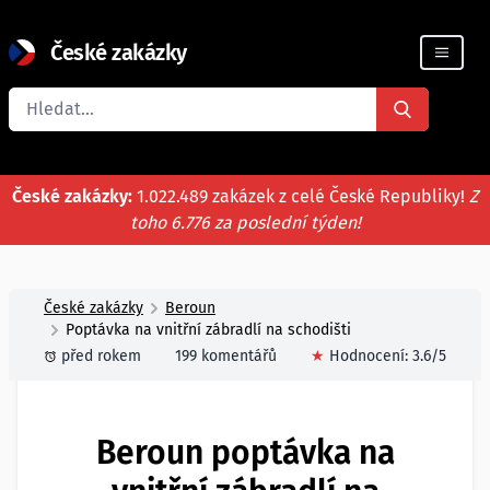
České zakázky
Registrace firmy
České zakázky:
1.022.489 zakázek z celé České Republiky!
Z
toho 6.776 za poslední týden!
České zakázky
Beroun
Poptávka na vnitřní zábradlí na schodišti
před rokem
199 komentářů
★
Hodnocení:
3.6
/5
Beroun poptávka na