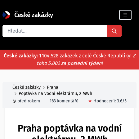
České zakázky
Registrace firmy
České zakázky:
1.104.528 zakázek z celé České Republiky!
Z
toho 5.002 za poslední týden!
České zakázky
Praha
Poptávka na vodní elektrárnu, 2 MWh
před rokem
163 komentářů
★
Hodnocení:
3.6
/5
Praha poptávka na vodní