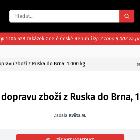
ky:
1.104.528 zakázek z celé České Republiky!
Z toho 5.002 za p
pravu zboží z Ruska do Brna, 1.000 kg
opravu zboží z Ruska do Brna, 1
Zadala
Květa M.