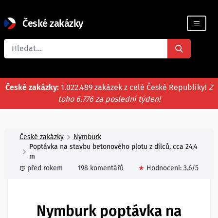
České zakázky
Registrace firmy
České zakázky:
1.022.489 zakázek z celé České Republiky!
Z
toho 6.776 za poslední týden!
České zakázky
Nymburk
Poptávka na stavbu betonového plotu z dílců, cca 24,4
m
před rokem
198 komentářů
★
Hodnocení:
3.6
/5
Nymburk poptávka na