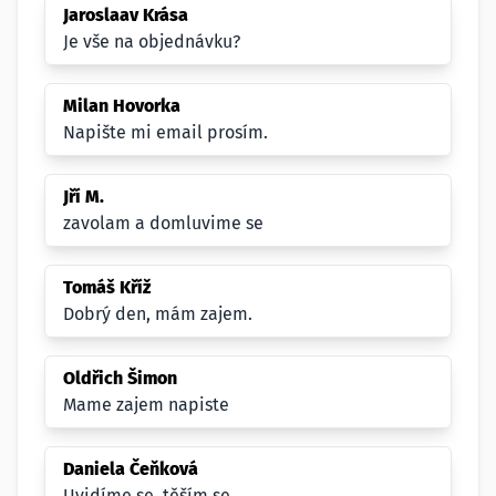
Jaroslaav Krása
Je vše na objednávku?
Milan Hovorka
Napište mi email prosím.
Jří M.
zavolam a domluvime se
Tomáš Kříž
Dobrý den, mám zajem.
Oldřich Šimon
Mame zajem napiste
Daniela Čeňková
Uvidíme se, těším se.