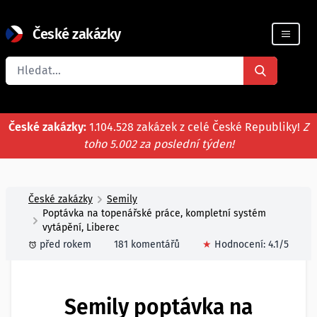
České zakázky
Registrace firmy
České zakázky:
1.104.528 zakázek z celé České Republiky!
Z
toho 5.002 za poslední týden!
České zakázky
Semily
Poptávka na topenářské práce, kompletní systém
vytápění, Liberec
před rokem
181 komentářů
★
Hodnocení:
4.1
/5
Semily poptávka na