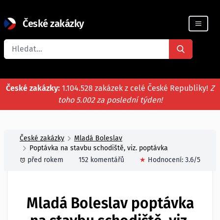
České zakázky
Registrace firmy
České zakázky:
1.104.528 zakázek z celé České Republiky!
Z
toho 5.002 za poslední týden!
České zakázky
Mladá Boleslav
Poptávka na stavbu schodiště, viz. poptávka
před rokem
152 komentářů
★
Hodnocení:
3.6
/5
Mladá Boleslav poptávka