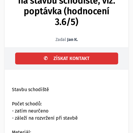
na stavbu schodiště, viz.
poptávka (hodnocení
3.6/5)
Zadal
Jan K.
✆
ZÍSKAT KONTAKT
Stavbu schodiště
Počet schodů:
- zatím neurčeno
- záleží na rozvržení při stavbě
Materiál: