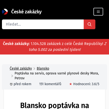
České zakázky
Registrace firmy
České zakázky:
1.104.528 zakázek z celé České Republiky!
Z
toho 5.002 za poslední týden!
České zakázky
Blansko
Poptávka na servis, oprava varné plynové desky Mora,
Petrov
před rokem
151 komentářů
★
Hodnocení:
3.6
/5
Blansko poptávka na