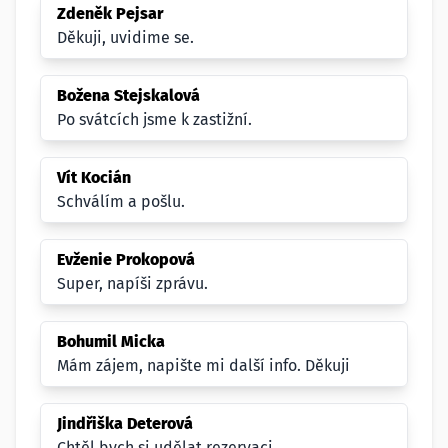
Zdeněk Pejsar
Děkuji, uvidime se.
Božena Stejskalová
Po svátcích jsme k zastižní.
Vít Kocián
Schválím a pošlu.
Evženie Prokopová
Super, napíši zprávu.
Bohumil Micka
Mám zájem, napište mi další info. Děkuji
Jindřiška Deterová
Chtěl bych si udělat rezervaci.