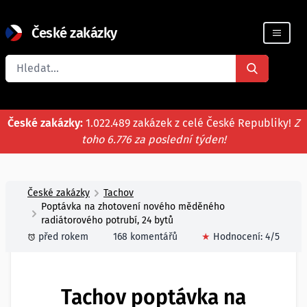
České zakázky
Registrace firmy
České zakázky:
1.022.489 zakázek z celé České Republiky!
Z
toho 6.776 za poslední týden!
České zakázky
Tachov
Poptávka na zhotovení nového měděného
radiátorového potrubí, 24 bytů
před rokem
168 komentářů
★
Hodnocení:
4
/5
Tachov poptávka na