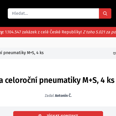
ky:
1.104.547 zakázek z celé České Republiky!
Z toho 5.021 za p
í pneumatiky M+S, 4 ks
 celoroční pneumatiky M+S, 4 ks
Zadal
Antonín Č.