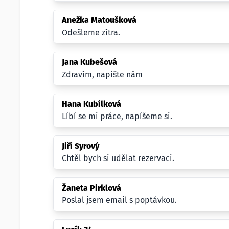
Anežka Matoušková
Odešleme zítra.
Jana Kubešová
Zdravím, napište nám
Hana Kubílková
Líbí se mi práce, napíšeme si.
Jiří Syrový
Chtěl bych si udělat rezervaci.
Žaneta Pirklová
Poslal jsem email s poptávkou.