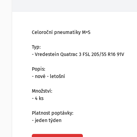
Celoroční pneumatiky M+S
Typ:
- Vredestein Quatrac 3 FSL 205/55 R16 91V
Popis:
- nové - letošní
Množství:
- 4 ks
Platnost poptávky:
- jeden týden