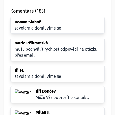
Komentáře (185)
Roman Šlahař
zavolam a domluvime se
Marie Příbramská
mužu pochválit rychlost odpovědi na otázku
přes email.
Jří M.
zavolam a domluvime se
Jiří Dončev
Můžu Vás poprosít o kontakt.
Milan J.