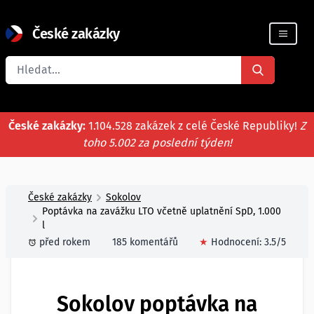
České zakázky
Registrace firmy
České zakázky:
1.104.528 zakázek z celé České Republiky!
Z
toho 5.002 za poslední týden!
České zakázky
Sokolov
Poptávka na zavážku LTO včetně uplatnění SpD, 1.000
l
před rokem
185 komentářů
★
Hodnocení:
3.5
/5
Sokolov poptávka na