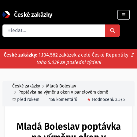
České zakázky
Registrace firmy
České zakázky:
1.104.562 zakázek z celé České Republiky!
Z
toho 5.039 za poslední týden!
České zakázky
Mladá Boleslav
Poptávka na výměnu oken v panelovém domě
před rokem
156 komentářů
★
Hodnocení:
3.5
/5
Mladá Boleslav poptávka