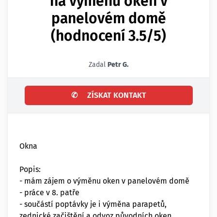
na výměnu oken v
panelovém domě
(hodnocení 3.5/5)
Zadal
Petr G.
✆
ZÍSKAT KONTAKT
Okna
Popis:
- mám zájem o výměnu oken v panelovém domě
- práce v 8. patře
- součástí poptávky je i výměna parapetů,
zednické začištění a odvoz původních oken