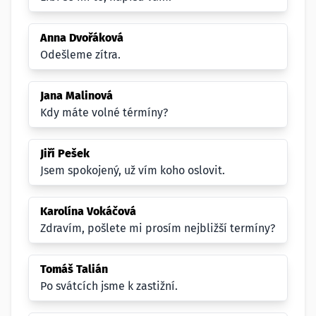
Anna Dvořáková
Odešleme zítra.
Jana Malinová
Kdy máte volné térmíny?
Jiří Pešek
Jsem spokojený, už vím koho oslovit.
Karolína Vokáčová
Zdravím, pošlete mi prosím nejbližší termíny?
Tomáš Talián
Po svátcích jsme k zastižní.