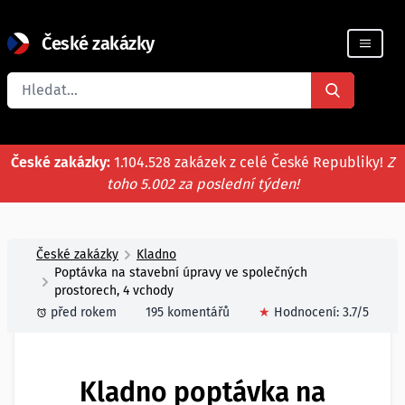
České zakázky
Registrace firmy
České zakázky:
1.104.528 zakázek z celé České Republiky!
Z
toho 5.002 za poslední týden!
České zakázky
Kladno
Poptávka na stavební úpravy ve společných
prostorech, 4 vchody
před rokem
195 komentářů
★
Hodnocení:
3.7
/5
Kladno poptávka na