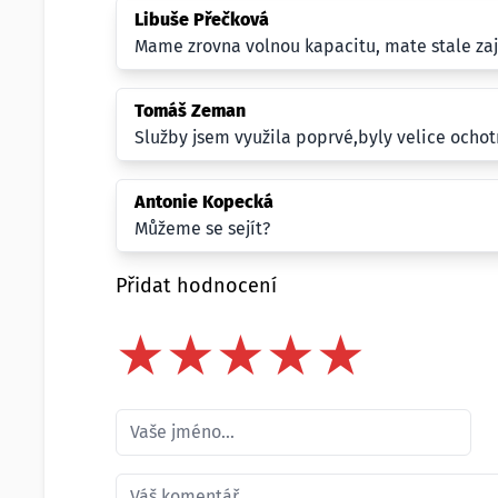
Libuše Přečková
Mame zrovna volnou kapacitu, mate stale za
Tomáš Zeman
Služby jsem využila poprvé,byly velice ochotn
Antonie Kopecká
Můžeme se sejít?
Přidat hodnocení
★
★
★
★
★
★
★
★
★
★
★
★
★
★
★