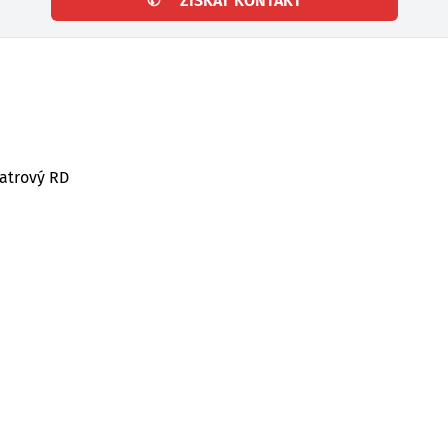
✆
ZÍSKAT KONTAKT
patrový RD