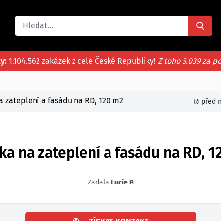
ky:
1.104.562 zakázek z celé České Republiky!
Z toho 5.039 za p
a zateplení a fasádu na RD, 120 m2
před n
a na zateplení a fasádu na RD, 1
Zadala
Lucie P.